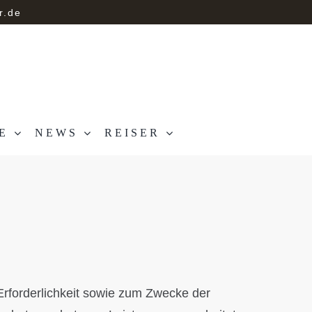
r.de
E
NEWS
REISER
rforderlichkeit sowie zum Zwecke der