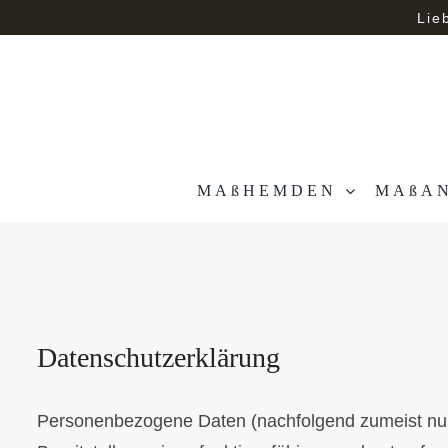
Zum
Lie
Inhalt
springen
MAßHEMDEN
MAßA
Datenschutzerklärung
Personenbezogene Daten (nachfolgend zumeist nur