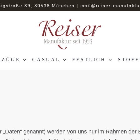
bigstraße 39, 80538 München
|
mail@reiser-manufaktu
NZÜGE
CASUAL
FESTLICH
STOFF
 „Daten“ genannt) werden von uns nur im Rahmen der E