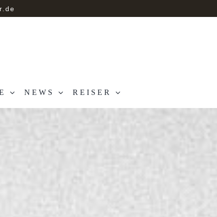
r.de
E
NEWS
REISER