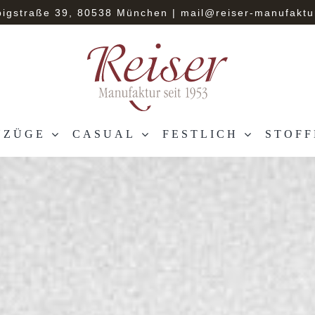
bigstraße 39, 80538 München
|
mail@reiser-manufaktu
NZÜGE
CASUAL
FESTLICH
STOFF