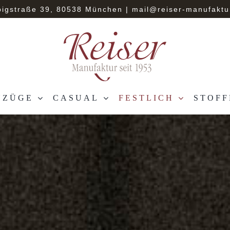
bigstraße 39, 80538 München
|
mail@reiser-manufaktu
NZÜGE
CASUAL
FESTLICH
STOFF