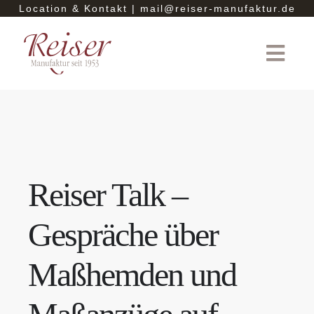
Zum
Location & Kontakt
|
mail@reiser-manufaktur.de
Inhalt
springen
Toggl
Navig
HOME
MAßHEMDEN
Reiser Talk –
MAßANZÜGE
Gespräche über
CASUAL
Maßhemden und
FESTLICH