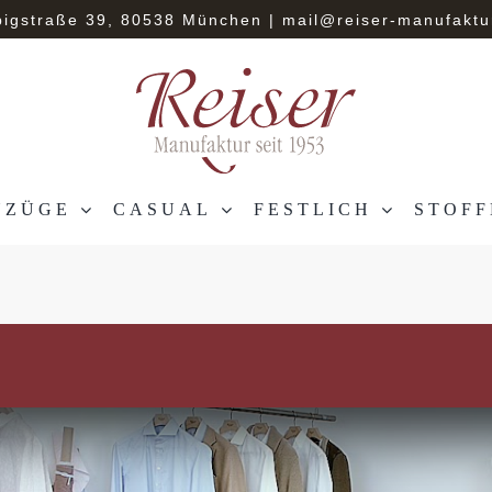
bigstraße 39, 80538 München
|
mail@reiser-manufaktu
NZÜGE
CASUAL
FESTLICH
STOFF