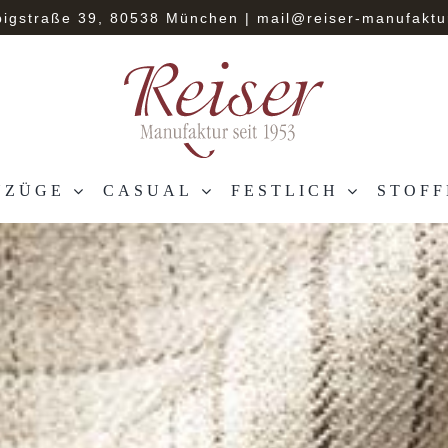
bigstraße 39, 80538 München
|
mail@reiser-manufaktu
NZÜGE
CASUAL
FESTLICH
STOFF